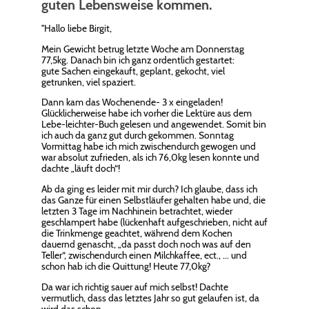
guten Lebensweise kommen.
"Hallo liebe Birgit,
Mein Gewicht betrug letzte Woche am Donnerstag
77,5kg. Danach bin ich ganz ordentlich gestartet:
gute Sachen eingekauft, geplant, gekocht, viel
getrunken, viel spaziert.
Dann kam das Wochenende- 3 x eingeladen!
Glücklicherweise habe ich vorher die Lektüre aus dem
Lebe-leichter-Buch gelesen und angewendet. Somit bin
ich auch da ganz gut durch gekommen. Sonntag
Vormittag habe ich mich zwischendurch gewogen und
war absolut zufrieden, als ich 76,0kg lesen konnte und
dachte „läuft doch“!
Ab da ging es leider mit mir durch? Ich glaube, dass ich
das Ganze für einen Selbstläufer gehalten habe und, die
letzten 3 Tage im Nachhinein betrachtet, wieder
geschlampert habe (lückenhaft aufgeschrieben, nicht auf
die Trinkmenge geachtet, während dem Kochen
dauernd genascht, „da passt doch noch was auf den
Teller“, zwischendurch einen Milchkaffee, ect., ... und
schon hab ich die Quittung! Heute 77,0kg?
Da war ich richtig sauer auf mich selbst! Dachte
vermutlich, dass das letztes Jahr so gut gelaufen ist, da
wird das schon….